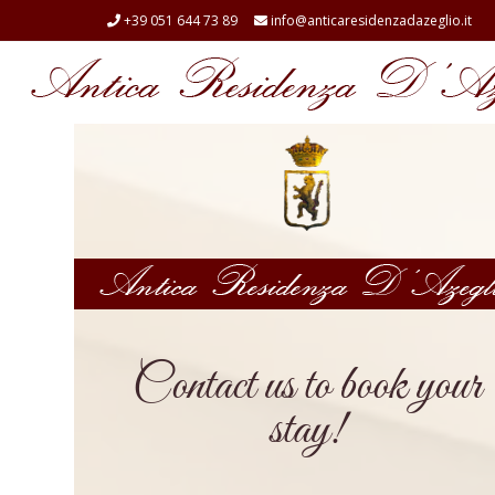
+39 051 644 73 89
info@anticaresidenzadazeglio.it
Contact us to book your
stay!