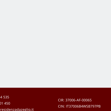
84 535
CIR: 37006-AF-00065
01 450
CIN: IT37006B4WSB797PB
residenzadazeglio.it