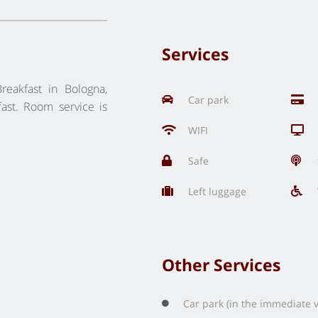
Services
reakfast in Bologna,
Car park
fast. Room service is
WIFI
Safe
Left luggage
Other Services
Car park (in the immediate vi