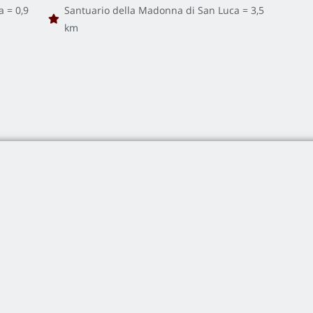
a = 0,9
Santuario della Madonna di San Luca = 3,5
km