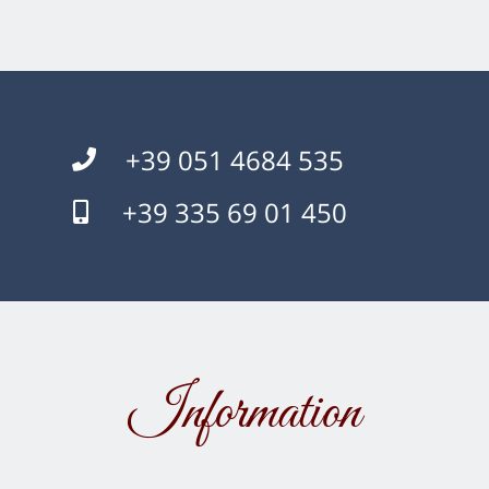
+39 051 4684 535
+39 335 69 01 450
Information